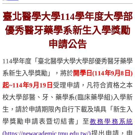
臺北醫學大學
114
學年度大學部
優秀醫牙藥學系新生入學獎勵
申請公告
114
學年度
「
臺北醫學大學大學部優秀醫牙藥學
系新生入學獎勵」，將於
開學日
(114
年
9
月
8
日
)
起
~114
年
9
月
19
日
受理申請，凡符合資格之本
校大學部醫、牙、藥學系
(
臨床藥學組
)
入學新
生，請於申請期限內自行下載及填具「新生入
學獎勵申請表暨切結書」至
教務學務系統
(https://newacademic.tmu.edu.tw/)
提出申請，申