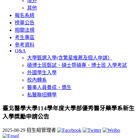
境外
其他
報名系統
榜單公告
相關法規
考生專區
參考資料
Q&A
大學甄選入學(含繁星推薦及個人申請）
碩博士班甄試、碩士暨碩專、博士班 入學考試
外國學生入學
校內轉系
醫事人員養成、僑生
私醫聯招轉學
臺北醫學大學114學年度大學部優秀醫牙藥學系新生
入學獎勵申請公告
2025-08-29
招生組管理者