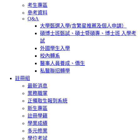
考生專區
參考資料
Q&A
大學甄選入學(含繁星推薦及個人申請）
碩博士班甄試、碩士暨碩專、博士班 入學考
試
外國學生入學
校內轉系
醫事人員養成、僑生
私醫聯招轉學
註冊組
最新消息
業務職掌
正備取生報到系統
新生專區
註冊學籍
學業成績
多元修業
學位考試