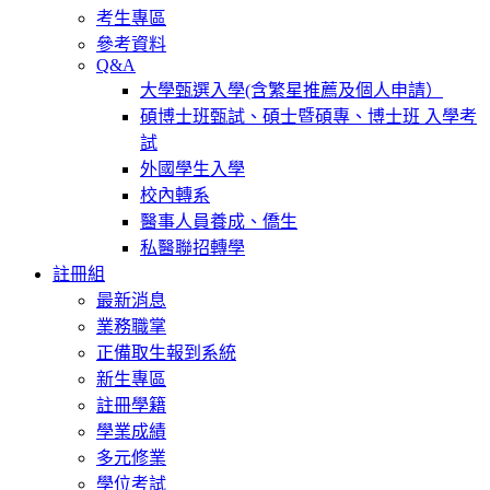
考生專區
參考資料
Q&A
大學甄選入學(含繁星推薦及個人申請）
碩博士班甄試、碩士暨碩專、博士班 入學考
試
外國學生入學
校內轉系
醫事人員養成、僑生
私醫聯招轉學
註冊組
最新消息
業務職掌
正備取生報到系統
新生專區
註冊學籍
學業成績
多元修業
學位考試