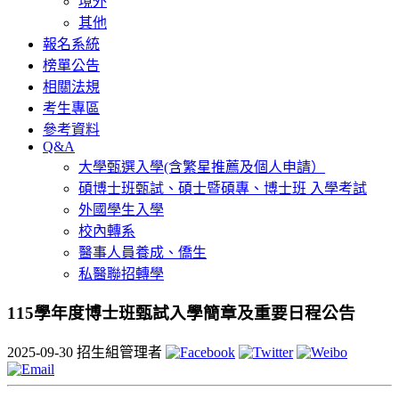
境外
其他
報名系統
榜單公告
相關法規
考生專區
參考資料
Q&A
大學甄選入學(含繁星推薦及個人申請）
碩博士班甄試、碩士暨碩專、博士班 入學考試
外國學生入學
校內轉系
醫事人員養成、僑生
私醫聯招轉學
115學年度博士班甄試入學簡章及重要日程公告
2025-09-30
招生組管理者