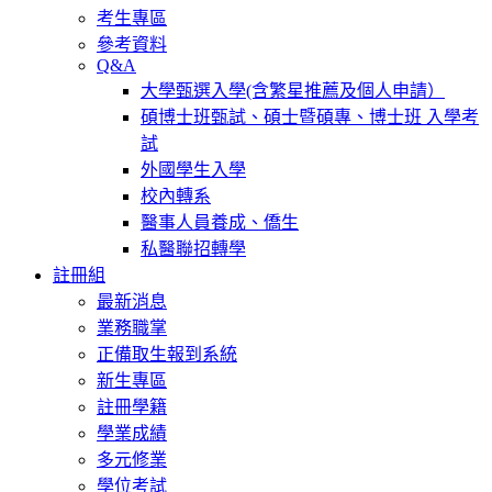
考生專區
參考資料
Q&A
大學甄選入學(含繁星推薦及個人申請）
碩博士班甄試、碩士暨碩專、博士班 入學考
試
外國學生入學
校內轉系
醫事人員養成、僑生
私醫聯招轉學
註冊組
最新消息
業務職掌
正備取生報到系統
新生專區
註冊學籍
學業成績
多元修業
學位考試