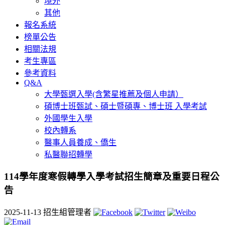
境外
其他
報名系統
榜單公告
相關法規
考生專區
參考資料
Q&A
大學甄選入學(含繁星推薦及個人申請）
碩博士班甄試、碩士暨碩專、博士班 入學考試
外國學生入學
校內轉系
醫事人員養成、僑生
私醫聯招轉學
114學年度寒假轉學入學考試招生簡章及重要日程公
告
2025-11-13
招生組管理者