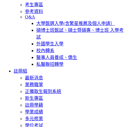
考生專區
參考資料
Q&A
大學甄選入學(含繁星推薦及個人申請）
碩博士班甄試、碩士暨碩專、博士班 入學考
試
外國學生入學
校內轉系
醫事人員養成、僑生
私醫聯招轉學
註冊組
最新消息
業務職掌
正備取生報到系統
新生專區
註冊學籍
學業成績
多元修業
學位考試