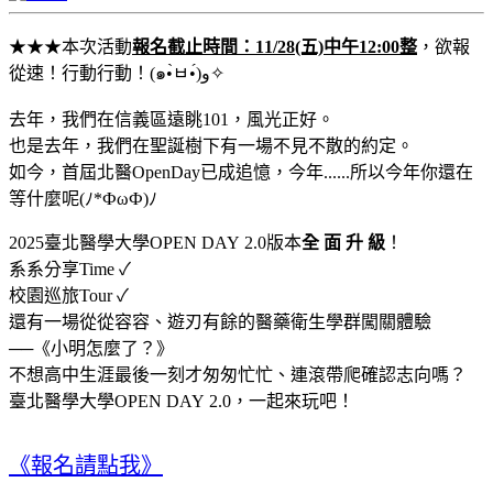
★★★本次活動
報名截止時間：11/28(五)中午12:00整
，欲報
從速！行動行動！(๑•̀ㅂ•́)و✧
去年，我們在信義區遠眺101，風光正好。
也是去年，我們在聖誕樹下有一場不見不散的約定。
如今，首屆北醫OpenDay已成追憶，今年......所以今年你還在
等什麼呢(ﾉ*ФωФ)ﾉ
2025臺北醫學大學OPEN DAY 2.0版本
全 面 升 級
！
系系分享Time ✓
校園巡旅Tour ✓
還有一場從從容容、遊刃有餘的醫藥衛生學群闖關體驗
──《小明怎麼了？》
不想高中生涯最後一刻才匆匆忙忙、連滾帶爬確認志向嗎？
臺北醫學大學OPEN DAY 2.0，一起來玩吧！
《報名請點我》