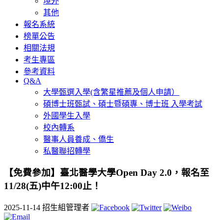
境外
其他
報名系統
榜單公告
相關法規
考生專區
參考資料
Q&A
大學甄選入學(含繁星推薦及個人申請）
碩博士班甄試、碩士暨碩專、博士班 入學考試
外國學生入學
校內轉系
醫事人員養成、僑生
私醫聯招轉學
【免費參加】臺北醫學大學Open Day 2.0，報名至
11/28(五)中午12:00止！
2025-11-14
招生組管理者