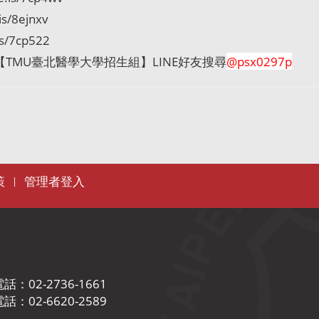
s/8ejnxv
is/7cp522
【
TMU
臺北醫學大學招生組】
LINE
好友搜尋
@psx0297p
策
管理者登入
|
02-2736-1661
02-6620-2589