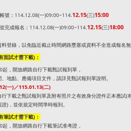
12.15
15:00
帳號：
114.12.08(
一
)09:00~114.
(
三
)
12.15
18:00
並完成報名：
114.12.08(
一
)09:00~114.
(
三
)
資料登錄，以免臨近截止時間網路壅塞或資料不全造成報名無
有面試才需下載)：
00
起，開放網路自行下載甄試報到單，
間、地點、應備項目文件，請詳見甄試報到單說明。
12(
一)／115.01.13(二)
自行下載之甄試報到單及附有照片之有效身分證件正本應試
(
留證
)
，並依規定時間準時報到。
有筆試才需下載)：
00
起，開放網路自行下載筆試准考證，