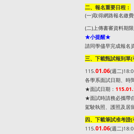
二、報名重要日程：
(
一
)
取得網路報名繳費
(
二
)
上傳書審資料期限
★小提醒★
請同學儘早完成報名
三、下載甄試報到單(
01.06
115.
(
週二
)18:
各學系面試日期、時
★面試日期：
115.01.
★面試時請務必攜帶
駕駛執照、護照及居
四、下載筆試准考證(
01.06
115.
(
週二
)18: