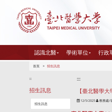
跳
到
主
要
內
容
認識北醫
學術單位
行政
首頁
招生訊息
:::
:::
招生訊息
【臺北醫學大
12/5/2025
教務處/
招生訊息