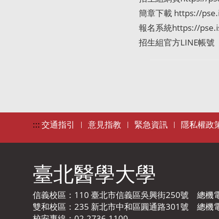
簡章下載 https://pse.i
報名系統
https://pse.
招生組官方
LINE
帳號
:::
交通指引
意見指教
緊急資訊
隱私權政
|
|
|
臺北醫學大學
信義校區：110 臺北市信義區吳興街250號 總機電話：
雙和校區：235 新北市中和區圓通路301號 總機電話：
校安專線：02-2736-1100