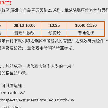
13(
二)
校區(臺北市信義區吳興街250號)，筆試試場座位表考前
5
09:10-10:00
10:35
10:40-11:30
鈴
普通生物學
預備鈴
普通化學
攜帶自行下載列印之筆試准考證及附有照片之有效身分證件正
護照及居留證
)
，並依規定時間準時至考場。
利，甄試成功，成為臺北醫學大學的一員！
迎與招生組聯繫。
，可以看這裡：
.tmu.edu.tw/
/prospective-students.tmu.edu.tw/zh-TW
se.is/7cp4wv