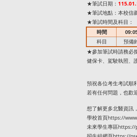
★筆試日期：
115.01.
★筆試地點：本校信義
★筆試時間及科目：
時間
09:0
科目
預備
★參加筆試時請務必
健保卡、駕駛執照、
預祝各位考生考試順
若有任何問題，也歡
想了解更多北醫資訊
學校首頁
https://www
未來學生專區
https:/
招生組網頁
https://p