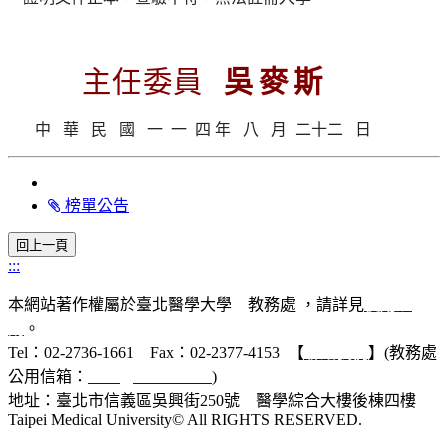
主任委員
吳
麥
斯
中
華
民
國
一
一
四
年
八
月
二十二
日
榜單公告
:::
本網站著作權屬於臺北醫學大學 教務處 ，請詳見
使用規
則
。
Tel：02-2736-1661 Fax：02-2377-4153 【
聯絡我們
】(教務處
公用信箱：
acad@tmu.edu.tw
)
地址：臺北市信義區吳興街250號 醫學綜合大樓後棟四樓
Taipei Medical University© All RIGHTS RESERVED.