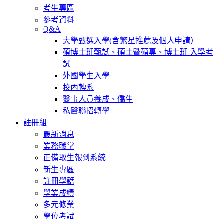
考生專區
參考資料
Q&A
大學甄選入學(含繁星推薦及個人申請）
碩博士班甄試、碩士暨碩專、博士班 入學考
試
外國學生入學
校內轉系
醫事人員養成、僑生
私醫聯招轉學
註冊組
最新消息
業務職掌
正備取生報到系統
新生專區
註冊學籍
學業成績
多元修業
學位考試