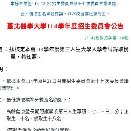
本榜單業經
114.08.21
招生委員會第十七次委員會議決議，
正、備取生名單若有誤，以本校留存紀錄為主。
臺北醫學大學
114
學年度招生委員會公告
(114)
校教招字第
116
號
旨：
茲核定本會
114
學年度第三人生大學入學考試錄取榜
單，希知照。
明：
一、依據本會
114
年
08
月
21
日召開招生委員會第十七次委員會議
決議辦理。
二、最低錄取標準分數及名額如下：
高齡健康暨長期照護學系第三人生專班：七二‧三二分；正
取生二十名，備取生十八名。
(
高齡樂活及永續發展學分學程
)