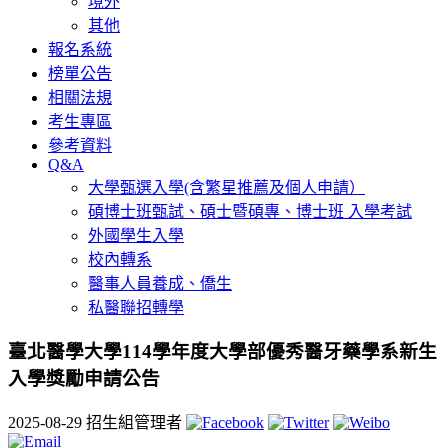
境外
其他
報名系統
榜單公告
相關法規
考生專區
參考資料
Q&A
大學甄選入學(含繁星推薦及個人申請）
碩博士班甄試、碩士暨碩專、博士班 入學考試
外國學生入學
校內轉系
醫事人員養成、僑生
私醫聯招轉學
臺北醫學大學114學年度大學部優秀醫牙藥學系新生
入學獎勵申請公告
2025-08-29
招生組管理者