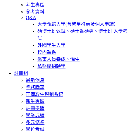
考生專區
參考資料
Q&A
大學甄選入學(含繁星推薦及個人申請）
碩博士班甄試、碩士暨碩專、博士班 入學考
試
外國學生入學
校內轉系
醫事人員養成、僑生
私醫聯招轉學
註冊組
最新消息
業務職掌
正備取生報到系統
新生專區
註冊學籍
學業成績
多元修業
學位考試