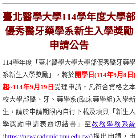
臺北醫學大學
114
學年度大學部
優秀醫牙藥學系新生入學獎勵
申請公告
114
學年度
「
臺北醫學大學大學部優秀醫牙藥學
系新生入學獎勵」，將於
開學日
(114
年
9
月
8
日
)
起
~114
年
9
月
19
日
受理申請，凡符合資格之本
校大學部醫、牙、藥學系
(
臨床藥學組
)
入學新
生，請於申請期限內自行下載及填具「新生入
學獎勵申請表暨切結書」至
教務學務系統
(https://newacademic.tmu.edu.tw/)
提出申請，申