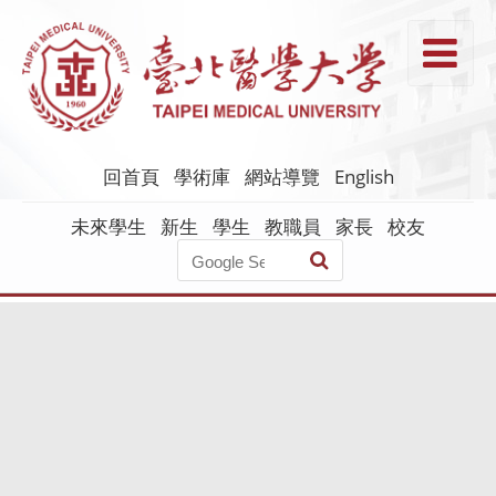
跳
到
T
主
要
內
容
回首頁
學術庫
網站導覽
English
未來學生
新生
學生
教職員
家長
校友