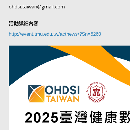
ohdsi.taiwan@gmail.com
活動詳細內容
http://event.tmu.edu.tw/actnews/?Sn=5260