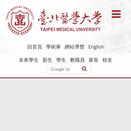
跳
到
T
主
要
內
容
回首頁
學術庫
網站導覽
English
未來學生
新生
學生
教職員
家長
校友