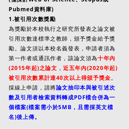
Pubmed
資料庫
)
1.
被引用次數獎勵
為獎勵於本校執行之研究所發表之論文被
引用次數達標準之教師，頒予獎金給予獎
勵。論文須以本校名義發表，申請者須為
第一作者或通訊作者，該論文須為
十年內
(2015
年起
)
之論文
，
近五年內
(2020
年起
)
被引用次數累計達
40
次以上得頒予獎金
。
採線上申請，請將
論文抽印本與被引述次
數及引用者檢索資料轉成
PDF
檔合併為一
個檔案
(
檔案需小於
5MB
，且需採英文檔
名
)
後上傳。