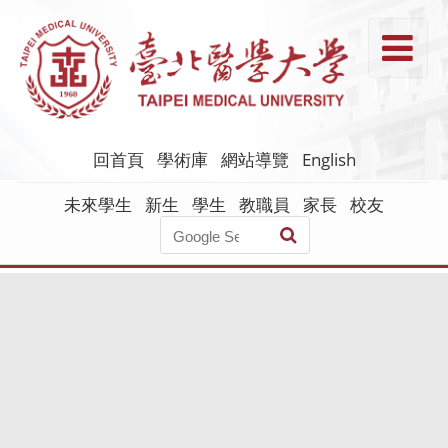
跳
到
T
主
要
內
容
回首頁
學術庫
網站導覽
English
未來學生
新生
學生
教職員
家長
校友