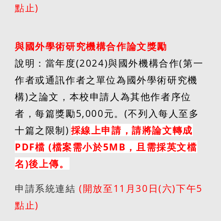
點止
)
與國外學術研究機構合作論文獎勵
說明：當年度
(2024)
與國外機構合作
(
第一
作者或通訊作者之單位為國外學術研究機
構
)
之論文，本校申請人為其他作者序位
者，每篇獎勵
5,000
元。
(
不列入每人至多
十篇之限制
)
採線上申請，請將論文轉成
PDF
檔
(
檔案需小於
5MB
，且需採英文檔
名
)
後上傳。
申請系統
連結
(
開放至
11
月
30
日
(
六
)
下午
5
點止
)