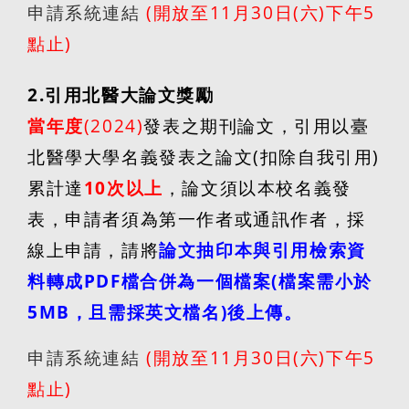
申請系統
連結
(
開放至
11
月
30
日
(
六
)
下午
5
點止
)
2.
引用北醫大論文獎勵
當年度
(2024)
發表之期刊論文，引用以臺
北醫學大學名義發表之論文
(
扣除自我引用
)
累計達
10
次以上
，論文須以本校名義發
表，申請者須為第一作者或通訊作者，採
線上申請，請將
論文抽印本與引用檢索資
料轉成
PDF
檔合併為一個檔案
(
檔案需小於
5MB
，且需採英文檔名
)
後上傳。
申請系統
連結
(
開放至
11
月
30
日
(
六
)
下午
5
點止
)