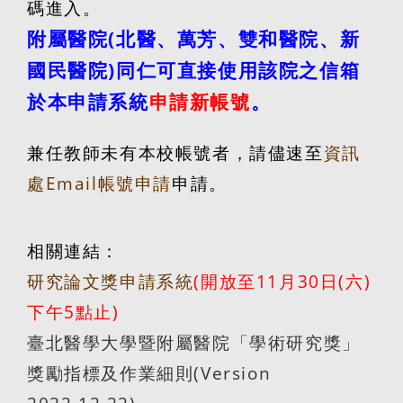
碼進入。
附屬醫院
(
北醫、萬芳、雙和醫院、新
國民醫院
)
同仁可直接使用該院之信箱
於本申請系統
申請新帳號
。
兼任教師未有本校帳號者，請儘速至
資訊
處
Email
帳號申請
申請。
相關連結：
研究論文獎申請系統
(
開放至
11
月
30
日
(
六
)
下午
5
點止
)
臺北醫學大學暨附屬醫院「學術研究獎」
獎勵指標及作業細則
(Version