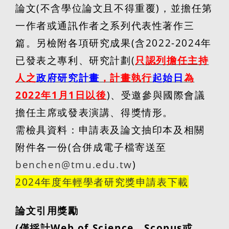
論文
(
不含學位論文且不得重覆
)
，並擔任第
一作者或通訊作者之系列代表性著作三
篇。另檢附各項研究成果
(
含
2022-2024
年
已發表之專利、研究計劃
(
只認列擔任主持
人之
政府研究計畫
，計畫執行
起始日
為
2022
年
1
月
1
日以後
)
、受邀參與國際會議
擔任主席或發表演講、得獎情形。
需檢具資料：申請表及論文抽印本及相關
附件各一份
(
合併成電子檔寄送至
benchen@tmu.edu.tw
)
2024
年度年輕學者研究獎申請表下載
論文引用獎勵
(
僅採計
Web of Science
、
Scopus
或