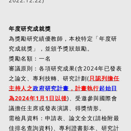
2022.12.22)
年度研究成就獎
為獎勵研究績優教師，本校特定「年度研
究成就獎」，並頒予獎狀鼓勵。
獎勵名額：一名
審議原則：各項研究成果
(
含
2024
年已發表
之論文、專利技轉、研究計劃
(
只認列擔任
主持人之
政府研究計畫
，計畫執行
起始日
為
2024
年
1
月
1
日以後
)
、受邀參與國際會
議擔任主席或發表演講、得獎情形。
需檢具資料：申請表、論文全文
(
請檢附最
佳排名查詢資料
)
、專利證書影本、研究計