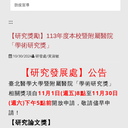
防疫宣導
:::
【研究獎勵】113年度本校暨附屬醫院
「學術研究獎」
10/30/2024
研發處/黃淑敏
【研究發展處】公告
臺北醫學大學暨附屬醫院「學術研究獎」
相關獎項自
11
月
1
日
(
週五
)8
點
至
11
月
30
日
(
週六
)
下午
5
點前
開放申請，敬請儘早申
請！
【研究論文獎】