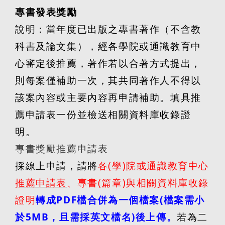
專書發表獎勵
說明：當年度已出版之專書著作（不含教
科書及論文集），經各學院或通識教育中
心審定後推薦，著作若以合著方式提出，
則每案僅補助一次，其共同著作人不得以
該案內容或主要內容再申請補助。填具推
薦申請表一份並檢送相關資料庫收錄證
明。
專書獎勵推薦申請表
採線上申請，請將
各
(
學
)
院或通識教育中心
推薦申請表
、專書
(
篇章
)
與相關資料庫收錄
證明
轉成
PDF
檔合併為一個檔案
(
檔案需小
於
5MB
，且需採英文檔名
)
後上傳。
若為二