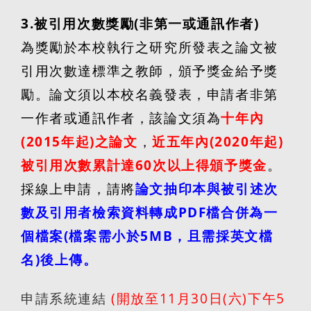
3.
被引用次數獎勵
(
非第一或通訊作者
)
為獎勵於本校執行之研究所發表之論文被
引用次數達標準之教師，頒予獎金給予獎
勵。論文須以本校名義發表，申請者非第
一作者或通訊作者，該論文須為
十年內
(2015
年起
)
之論文
，
近五年內
(2020
年起
)
被引用次數累計達
60
次以上得頒予獎金
。
採線上申請，請將
論文抽印本與被引述次
數及引用者檢索資料轉成
PDF
檔合併為一
個檔案
(
檔案需小於
5MB
，且需採英文檔
名
)
後上傳。
申請系統
連結
(
開放至
11
月
30
日
(
六
)
下午
5