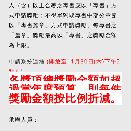
人（含）以上合著之專書應以「專書」方
式申請獎勵；不得單獨取專書中部分章節
以「專書篇章」方式申請獎勵。每專書之
「篇章」獎勵最高以「專書」之獎勵金額
為上限。
申請系統連結
(
開放至
11
月
30
日
(
六
)
下午
5
點止
)
各獎項總獎勵金額如超
過當年度預算，則每件
獎勵金額按比例折減。
承辦人員：