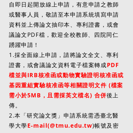
自即日起開放線上申請，有意申請之教師
或醫事人員，敬請至本申請系統填寫申請
資料並上傳論文抽印本、專利證書，或會
議論文
PDF
檔，歡迎全校教師、四院同仁
踴躍申請！
1.
採全面線上申請，請將論文全文、專利
證書，或會議論文資料電子檔案轉成
PDF
檔並與
IRB
核准函或動物實驗證明核准函或
基因重組實驗核准函等相關證明文件
(
檔案
需小於
5MB
，且需採英文檔名
)
合併
後上
傳。
2.
本「研究論文獎」申請系統需憑臺北醫
學大學
E-mail(@tmu.edu.tw
)
帳號及密