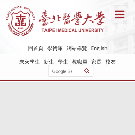
跳
到
T
主
要
內
容
回首頁
學術庫
網站導覽
English
未來學生
新生
學生
教職員
家長
校友