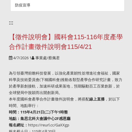
防疫宣導
:::
【徵件說明會】國科會115-116年度產學
合作計畫徵件說明會115/4/21
4/7/2026 1
事業處/蔡佩君
為引領臺灣前瞻科技發展，以強化產業韌性並增進社會福祉，國家
科學及技術委員會(下稱國科會)推動各類型產學合作研究計畫，致力
於產學新創接軌，加速科研成果落地，預期驅動百工百業創新，於
全球變局中脫穎而出開創新局。
本年度國科會產學合作計畫徵件說明會，將搭配
線上直播
，於以下
時間、地點舉行：
時間：115年4月21日(二)下午1時整
地點：集思北科大會議中心2F感恩廳
報名網址：
https://reurl.cc/GaXXgp
報名截止日：115年4月20日