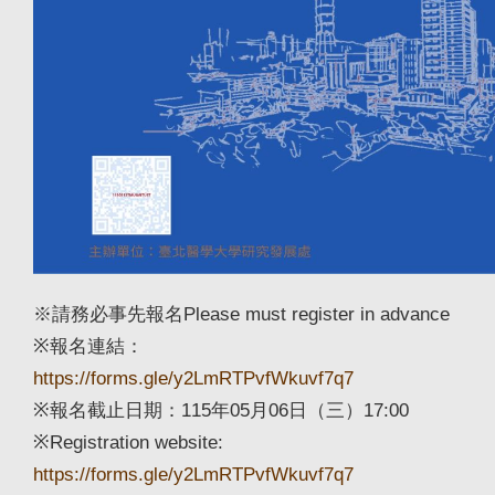
※請務必事先報名Please must register in advance
※報名連結：
https://forms.gle/y2LmRTPvfWkuvf7q7
※報名截止日期：115年05月06日（三）17:00
※Registration website:
https://forms.gle/y2LmRTPvfWkuvf7q7