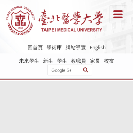
跳
到
T
主
要
內
容
回首頁
學術庫
網站導覽
English
未來學生
新生
學生
教職員
家長
校友