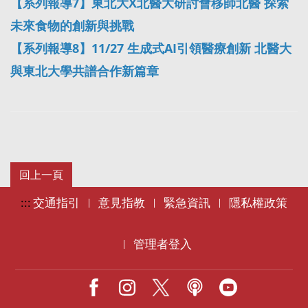
【系列報導7】東北大X北醫大研討會移師北醫 探索
未來食物的創新與挑戰
【系列報導8】11/27 生成式AI引領醫療創新 北醫大
與東北大學共譜合作新篇章
:::
交通指引
意見指教
緊急資訊
隱私權政策
|
|
|
管理者登入
|
Facebook
IG
X
Podcast
Youtube