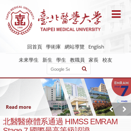
跳
到
T
主
要
內
容
回首頁
學術庫
網站導覽
English
未來學生
新生
學生
教職員
家長
校友
Read more
北醫醫療體系通過 HIMSS EMRAM
Stage 7 國際最高等級認證