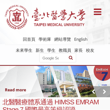
跳
到
T
主
要
內
容
回首頁
學術庫
網站導覽
English
未來學生
新生
學生
教職員
家長
校友
Read more
北醫醫療體系通過 HIMSS EMRAM
Stage 7 國際最高等級認證