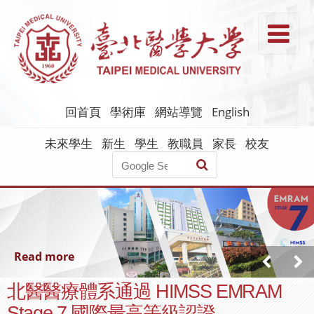
跳
到
T
主
要
內
容
回首頁
學術庫
網站導覽
English
未來學生
新生
學生
教職員
家長
校友
Read more
北醫醫療體系通過 HIMSS EMRAM
Stage 7 國際最高等級認證