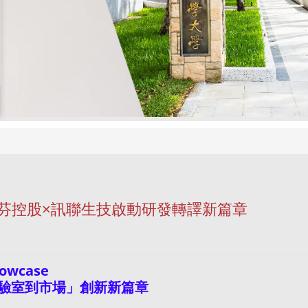
麗芬控股×訊聯生技啟動研發轉譯新篇章
wcase
實驗室到市場」創新新篇章