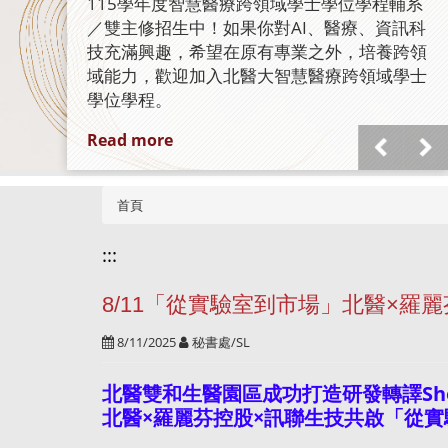
認證
臺北醫學大學體系再創里程碑！北醫附醫、萬
芳醫院與雙和醫院全數通過 HIMSS EMRAM
Stage 7 認證，成為國內少數三家醫院全數達
成國際最高電子病歷成熟度標準的醫療體系，
展現卓越智慧醫療實力。
Read more
首頁
:::
8/11「從實驗室到市場」北醫×羅
8/11/2025
秘書處/SL
北醫雙和生醫園區成功打造研發轉譯Sho
北醫×羅麗芬控股×訊聯生技共啟「從