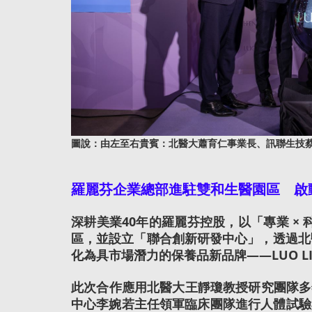
圖說：由左至右貴賓：北醫大蕭育仁事業長、訊聯生技蔡
羅麗芬企業總部進駐雙和生醫園區 啟
深耕美業40年的羅麗芬控股，以「專業 ×
區，並設立「聯合創新研發中心」，透過北
化為具市場潛力的保養品新品牌——LUO LIH
此次合作應用北醫大王靜瓊教授研究團隊多
中心李婉若主任領軍臨床團隊進行人體試驗