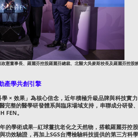
政憲董事長、羅麗芬控股羅麗芬總裁、北醫大吳麥斯校長及羅麗芬控股饒
動產學共創引擎
 科學 × 效果」為核心信念，近年積極升級品牌與科技
醫完整的醫學研發體系與臨床場域支持，串聯成分研發
 FEN。
年的學術成果─紅球薑抗老化之天然物，搭載羅麗芬控
與功效驗證，再加上SGS台灣檢驗科技提供的第三方科