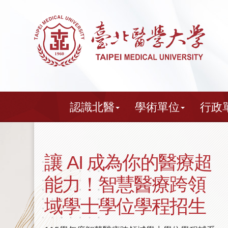
跳
到
主
要
內
容
認識北醫
學術單位
行政
北醫醫療體系通過
HIMSS EMRAM
Stage 7 國際最高等級