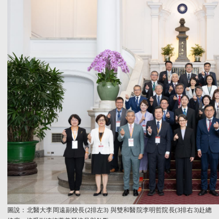
圖說
：
北醫大李岡遠副校長(2排左3) 與雙和醫院李明哲院長(3排右3)赴總