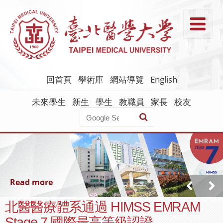
跳
到
T
主
要
內
容
回首頁
學術庫
網站導覽
English
未來學生
新生
學生
教職員
家長
校友
Read more
北醫醫療體系通過 HIMSS EMRAM
Stage 7 國際最高等級認證