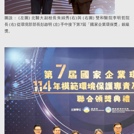
圖說： (左圖) 北醫大副校長朱娟秀(右)與 (右圖
) 雙和醫院李明哲院
長
(右)
從環
境部部長彭啟明 (左) 手中接下第7屆「國家企業環保獎」銀級
獎。