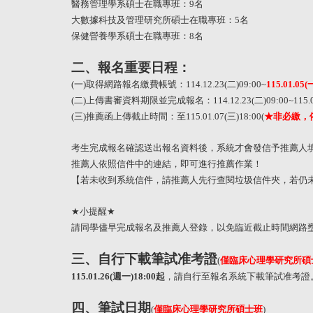
醫務管理學系碩士在職專班：
9
名
大數據科技及管理研究所碩士在職專班：
5
名
保健營養學系碩士在職專班：
8
名
二、報名重要日程：
(
一
)
取得網路報名繳費帳號：
114.12.23(
二
)09:00~
115.01.05
(
(
二
)
上傳書審資料期限並完成報名：
114.12.23(
二
)09:00~115.
(
三
)
推薦函上傳截止時間：至
115.01.07(
三
)18:00(
★非必繳，
考生完成報名確認送出報名資料後，系統才會發信予推薦人
推薦人依照信件中的連結，即可進行推薦作業！
【若未收到系統信件，請推薦人先行查閱垃圾信件夾，若仍
★
小提醒
★
請同學儘早完成報名及推薦人登錄，以免臨近截止時間網路
三、自行下載筆試准考證
(
僅臨床心理學研究所碩
115.01.26(
週一
)18:00
起
，請自行至報名系統下載筆試准考證
四、筆試日期
(
僅臨床心理學研究所碩士班
)