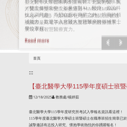
認證
臺北醫學大學體系再創里程碑！北醫附醫、萬
芳醫院與雙和醫院全數通過 HIMSS EMRAM
Stage 7 認證，成為國內少數三家醫院全數達
成國際最高電子病歷成熟度標準的醫療體系，
展現卓越智慧醫療實力。
Read more
首頁
:::
【臺北醫學大學115學年度碩士班
12/18/2025
教務處/楊婷茹
臺北醫學大學
115
學年度研究所考試入學報名資訊看這裡！
115
學年度臺北醫學大學碩士班暨碩士在職專班招生簡章已於
誠摯邀請有志投入研究、懷抱學術熱忱的你踴躍報名！