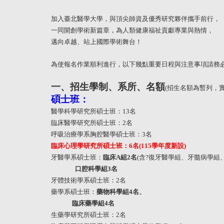
加入臺北醫學大學，與頂尖師資及優秀研究夥伴攜手前行，
一同開創學術新篇章，為人類健康福祉貢獻專業與熱情，
邁向卓越、站上國際學術舞台！
為使報名作業順利進行，以下幾點重要日程與注意事項請務
一、招生學制、系所、名額
(
招生名額為暫列，
碩士班：
醫學科學研究所碩士班：
13
名
臨床醫學研究所碩士班：
2
名
呼吸治療學系胸腔醫學碩士班：
3
名
臨床心理學研究所碩士班：
6
名(
115
學年度新設)
牙醫學系碩士班：
臨床
A
組
2
名
(
含?復牙醫學組、牙髓病學組
口腔科學組
3
名
牙體技術學系碩士班：
2
名
藥學系碩士班：
藥物科學組
4
名、
臨床藥學組
4
名
生藥學研究所碩士班：
2
名