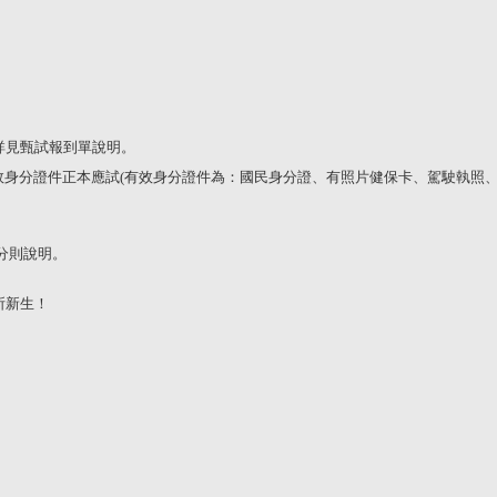
詳見甄試報到單說明。
效身分證件正本應試
(
有效身分證件為：國民身分證、有照片健保卡、駕駛執照
分則說明。
所新生！