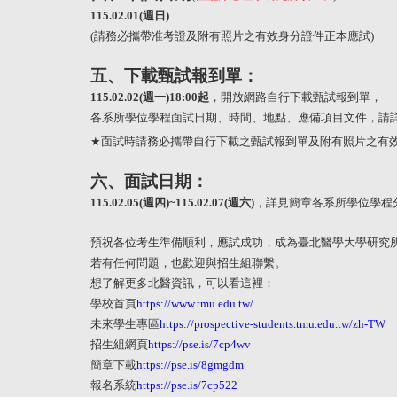
115.02.01(
週日
)
(
請務必攜帶准考證及附有照片之有效身分證件正本應試
)
五、下載甄試報到單：
115.02.02(
週一
)18:00
起
，開放網路自行下載甄試報到單，
各系所學位學程面試日期、時間、地點、應備項目文件，請
★
面試時請務必攜帶自行下載之甄試報到單及附有照片之有
六、面試日期：
115.02.05(
週四
)~115.02.07(
週六
)
，詳見簡章各系所學位學程
預祝各位考生準備順利，應試成功，成為臺北醫學大學研究
若有任何問題，也歡迎與招生組聯繫。
想了解更多北醫資訊，可以看這裡：
學校首頁
https://www.tmu.edu.tw/
未來學生專區
https://prospective-students.tmu.edu.tw/zh-TW
招生組網頁
https://pse.is/7cp4wv
簡章下載
https://pse.is/8gmgdm
報名系統
https://pse.is/7cp522