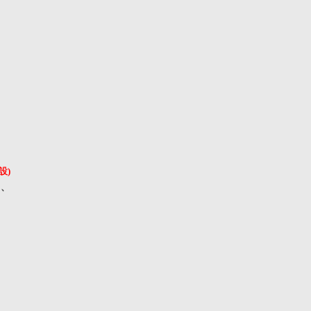
設)
名、