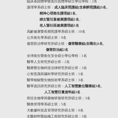
臨床基因體學暨蛋白質體學碩士學位學程：
2
名
護理學系碩士班：
成人臨床照護組(含麻醉照護組)
5
名、
精神心理衛生護理組
1
名、
婦女暨兒童健康護理組
1
名、
老人暨社區健康護理組
1
名
高齡健康暨長期照護學系碩士班：
10
名
公共衛生學系碩士班：
9
名
傷害防治學研究所碩士班：
傷害醫療組(在職生)
1
名、
傷害防治組
2
名
全球衛生暨衛生安全碩士學位學程：
1
名
醫學人文研究所碩士班：
2
名
醫療暨生物科技法律研究所碩士班：
3
名
心智意識與腦科學研究所碩士班：
1
名
醫學檢驗暨生物技術學系碩士班：
3
名
醫學資訊研究所碩士班：
人工智慧數位醫療組
3
名、
人工智慧巨量資料組
3
名
癌症生物學與藥物研發研究所碩士班：
3
名
醫務管理學系碩士班：
5
名
大數據科技及管理研究所碩士班：
6
名
生醫材料暨組織工程研究所碩士班：
3
名