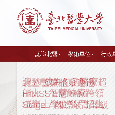
跳
到
主
要
內
容
認識北醫
學術單位
行政
北醫醫療體系通過
HIMSS EMRAM
Stage 7 國際最高等級