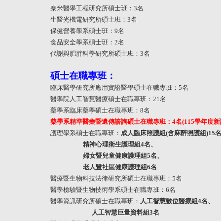
奈米醫學工程研究所碩士班：
3
名
生醫光機電研究所碩士班：
3
名
保健營養學系碩士班：
9
名
食品安全學系碩士班：
2
名
代謝與肥胖科學研究所碩士班：
3
名
碩士在職專班：
臨床醫學研究所應用實證醫學碩士在職專班：
5
名
醫學院人工智慧醫療碩士在職專班：
21
名
藥學系臨床藥學碩士在職專班：
8
名
藥學系精準醫藥暨遺傳諮詢碩士在職專班：
4
名(
115
學年度新
護理學系碩士在職專班：
成人臨床照護組(含麻醉照護組
)15
精神心理衛生護理組
4
名、
婦女暨兒童健康護理組
5
名、
老人暨社區健康護理組
6
名
醫療暨生物科技法律研究所碩士在職專班：
5
名
醫學檢驗暨生物技術學系碩士在職專班：
6
名
醫學資訊研究所碩士在職專班：
人工智慧數位醫療組
4
名、
人工智慧巨量資料組
3
名