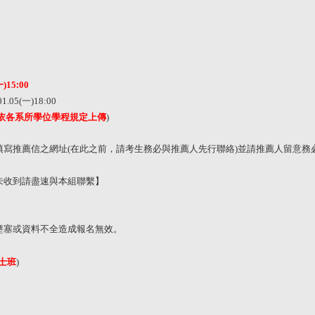
:
一)
15
0
0
01.05(
一
)18:00
依各系所學位學程規定上傳
)
填寫推薦信之網址
(
在此之前，請考生務必與推薦人先行聯絡
)
並請推薦人留意務
未收到請盡速與本組聯繫】
壅塞或資料不全造成報名無效。
士班
)
。