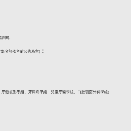
必詳閱。
：
實際名額依考前公告為主
)
、牙體復形學組、牙周病學組、兒童牙醫學組、口腔顎面外科學組
)
、