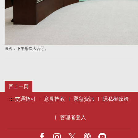
圖
說：
下午場次大合照
。
:::
交通指引
意見指教
緊急資訊
隱私權政策
|
|
|
管理者登入
|
Facebook
IG
X
Podcast
Youtube