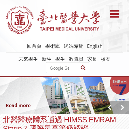
跳
到
T
主
要
內
容
回首頁
學術庫
網站導覽
English
未來學生
新生
學生
教職員
家長
校友
Read more
北醫醫療體系通過 HIMSS EMRAM
Stage 7 國際最高等級認證