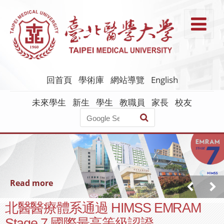
跳
到
T
主
要
內
容
回首頁
學術庫
網站導覽
English
未來學生
新生
學生
教職員
家長
校友
Read more
北醫醫療體系通過 HIMSS EMRAM
Stage 7 國際最高等級認證