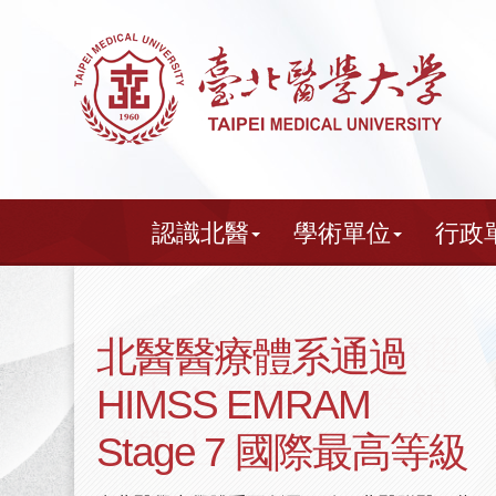
跳
到
主
要
內
容
認識北醫
學術單位
行政
北醫醫療體系通過
HIMSS EMRAM
Stage 7 國際最高等級