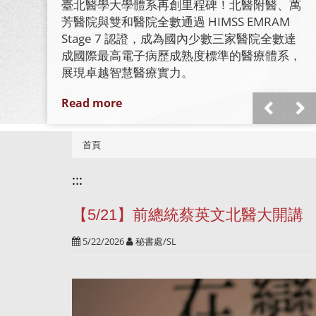
認證
臺北醫學大學體系再創里程碑！北醫附醫、萬
芳醫院與雙和醫院全數通過 HIMSS EMRAM
Stage 7 認證，成為國內少數三家醫院全數達
成國際最高電子病歷成熟度標準的醫療體系，
展現卓越智慧醫療實力。
Read more
首頁
:::
【5/21】前總統蔡英文北醫大開
5/22/2026
秘書處/SL