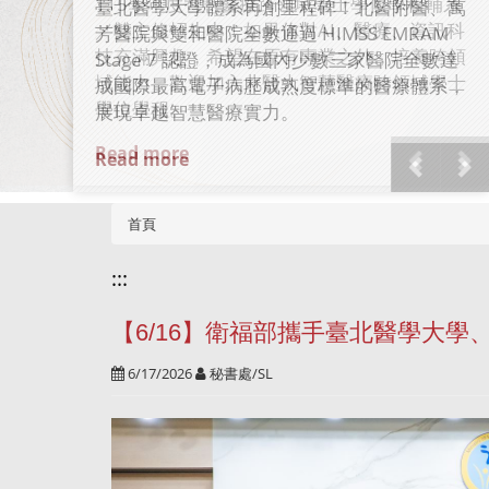
認證
臺北醫學大學體系再創里程碑！北醫附醫、萬
芳醫院與雙和醫院全數通過 HIMSS EMRAM
Stage 7 認證，成為國內少數三家醫院全數達
成國際最高電子病歷成熟度標準的醫療體系，
展現卓越智慧醫療實力。
Read more
首頁
:::
【6/16】衛福部攜手臺北醫學大
6/17/2026
秘書處/SL