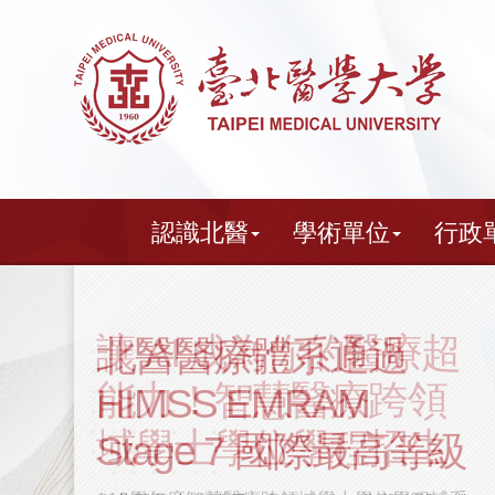
跳
到
主
要
內
容
認識北醫
學術單位
行政
北醫醫療體系通過
HIMSS EMRAM
Stage 7 國際最高等級