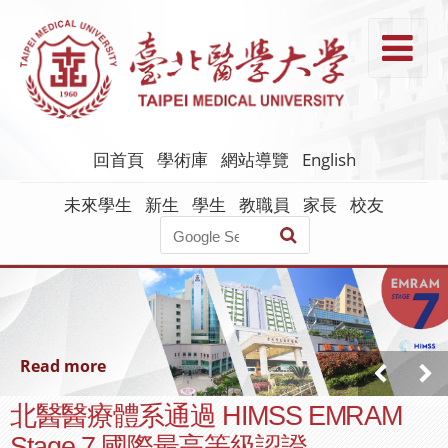
跳
到
T
主
要
內
容
回首頁
學術庫
網站導覽
English
未來學生
新生
學生
教職員
家長
校友
Read more
北醫醫療體系通過 HIMSS EMRAM
Stage 7 國際最高等級認證