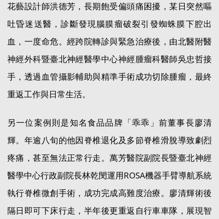
花藝設計師洪德芳，長期飽受偏頭痛困擾，某日突然嘔
吐昏迷送醫，診斷發現腦膜瘤破裂引發蜘蛛膜下腔出
血，一度命危。經跨院轉診與緊急治療後，由北醫附醫
神經外科暨臺北神經醫學中心神經腫瘤科醫師吳忠哲接
手，透過血管攝影輔助與精準手術成功切除腫瘤，最終
重返工作與日常生活。
另一位案例則是知名食品品牌「乖乖」前董事長廖清
輝。年逾八旬的他因脊椎退化及多節脊椎滑脫導致劇烈
疼痛，甚至無法正常行走。萬芳醫院副院長暨臺北神經
醫學中心行政副院長林乾閔運用ROSA機器手臂導航系統
執行脊椎微創手術，成功完成高難度治療。廖清輝術後
隔日即可下床行走，半年後更重返自行車車隊，展現智