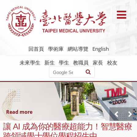
跳
到
T
主
要
內
容
回首頁
學術庫
網站導覽
English
未來學生
新生
學生
教職員
家長
校友
Read more
讓 AI 成為你的醫療超能力！智慧醫療
跨領域學士學位學程招生中