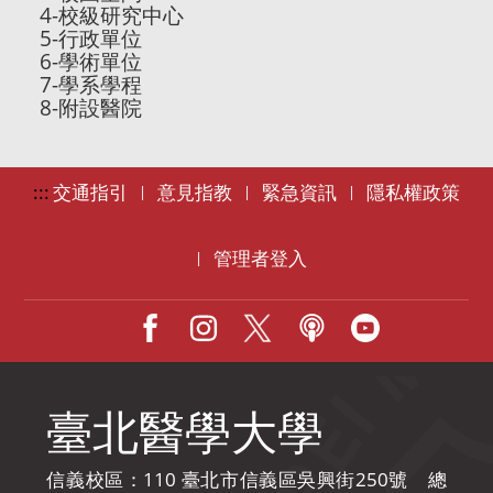
4-校級研究中心
5-行政單位
6-學術單位
7-學系學程
8-附設醫院
:::
交通指引
意見指教
緊急資訊
隱私權政策
|
|
|
管理者登入
|
Facebook
IG
X
Podcast
Youtube
臺北醫學大學
信義校區：110 臺北市信義區吳興街250號 總