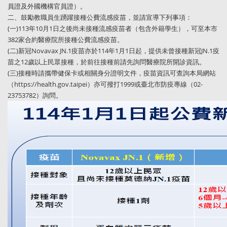
員證及外國機構官員證）。
二、鼓勵教職員生踴躍接種公費流感疫苗，並請宣導下列事項：
(一)113年10月1日之後尚未接種流感疫苗者（包含外籍學生），可至本市
382家合約醫療院所接種公費流感疫苗。
(二)新冠Novavax JN.1疫苗亦於114年1月1日起，提供未曾接種新冠JN.1疫
苗之12歲以上民眾接種，於前往接種前請先詢問醫療院所開診資訊。
(三)接種時請攜帶健保卡或相關身分證明文件，疫苗資訊可查詢本局網站
（https://health.gov.taipei）亦可撥打1999或臺北市防疫專線（02-
23753782）詢問。