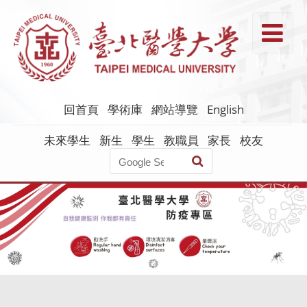
跳
到
T
主
要
內
容
回首頁
學術庫
網站導覽
English
未來學生
新生
學生
教職員
家長
校友