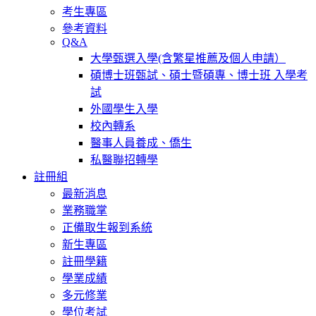
考生專區
參考資料
Q&A
大學甄選入學(含繁星推薦及個人申請）
碩博士班甄試、碩士暨碩專、博士班 入學考
試
外國學生入學
校內轉系
醫事人員養成、僑生
私醫聯招轉學
註冊組
最新消息
業務職掌
正備取生報到系統
新生專區
註冊學籍
學業成績
多元修業
學位考試