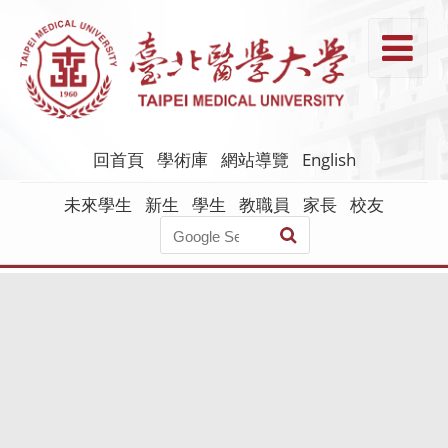
跳
到
T
主
要
內
容
回首頁
學術庫
網站導覽
English
未來學生
新生
學生
教職員
家長
校友