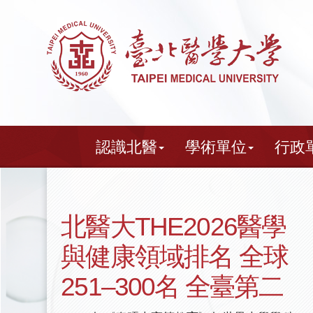
跳
到
主
要
內
容
認識北醫
學術單位
行政
北醫大THE2026醫學
與健康領域排名 全球
251–300名 全臺第二