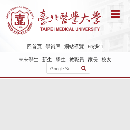
跳
到
T
主
要
內
容
回首頁
學術庫
網站導覽
English
未來學生
新生
學生
教職員
家長
校友