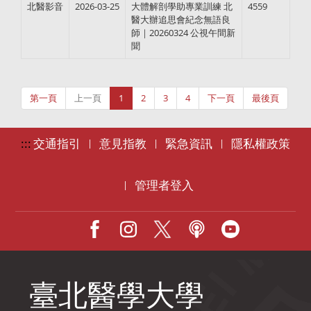
北醫影音
2026-03-25
大體解剖學助專業訓練 北
4559
醫大辦追思會紀念無語良
師｜20260324 公視午間新
聞
第一頁
上一頁
1
2
3
4
下一頁
最後頁
:::
交通指引
意見指教
緊急資訊
隱私權政策
|
|
|
管理者登入
|
Facebook
IG
X
Podcast
Youtube
臺北醫學大學