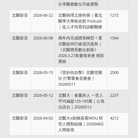
分享醫療數位升級實戰
北醫影音
2026-06-22
北醫病理之路特展｜臺北
1272
醫學大學校史館 Podcast
｜從人才培育到診斷醫療
北醫影音
2026-06-08
兩年內完成體系轉型！看
1564
北醫如何打破資訊孤島｜
《北醫體系數位創新》
2026.5.27新書發表會 精彩
實錄
北醫影音
2026-05-15
《管好你自擊》北醫管樂
2500
社 打擊重奏音樂會 |
20260511
北醫影音
2026-05-12
北醫大：食薰的人 一世人
2237
平均減趁135-185萬 | 公視
台語台 | 20260512
北醫影音
2026-04-02
北醫大x劍橋簽署MOU 研
4212
究人體類組織 | 20260402
人間衛視