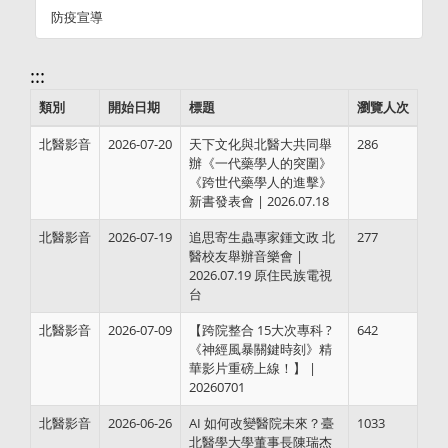
防疫宣導
:::
類別
開始日期
標題
瀏覽人次
北醫影音
2026-07-20
天下文化與北醫大共同舉
286
辦《一代藥學人的突圍》
《跨世代藥學人的進擊》
新書發表會 | 2026.07.18
北醫影音
2026-07-19
追思寄生蟲專家鍾文政 北
277
醫校友舉辦音樂會 |
2026.07.19 原住民族電視
台
北醫影音
2026-07-09
【跨院整合 15大次專科 ?
642
《神經風暴關鍵時刻》精
華影片重磅上線！】 |
20260701
北醫影音
2026-06-26
AI 如何改變醫院未來？臺
1033
北醫學大學董事長陳瑞杰