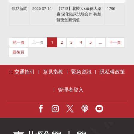
焦點新聞
2026-07-14
【7/13】北醫大x晟德大藥
1796
廠 深化臨床試驗合作 共創
醫藥創新價值
第一頁
上一頁
1
2
3
4
5
...
下一頁
最後頁
:::
交通指引
意見指教
緊急資訊
隱私權政策
|
|
|
管理者登入
|
Facebook
IG
X
Podcast
Youtube