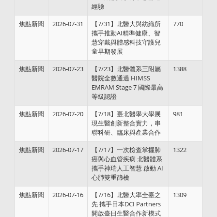
經驗
焦點新聞
2026-07-31
【7/31】北醫大與紡織所
770
攜手推動AI精準健康、智
慧穿戴與體感科技守護兒
童早期發展
焦點新聞
2026-07-23
【7/23】北醫體系三附屬
1388
醫院全數通過 HIMSS
EMRAM Stage 7 國際最高
等級認證
焦點新聞
2026-07-20
【7/18】臺北醫學大學展
981
現生醫創新整合實力，串
聯科研、臨床與產業合作
焦點新聞
2026-07-17
【7/17】一次檢查掌握肺
1322
癌與心血管疾病 北醫體系
攜手神瑞人工智慧 啟動 AI
心肺雙重篩檢
焦點新聞
2026-07-16
【7/16】北醫大率全臺之
1309
先 攜手日本DCI Partners
開啟臺日生醫合作新模式