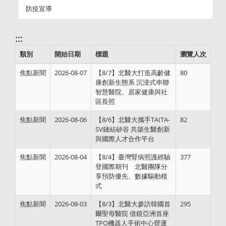
防疫宣導
:::
類別
開始日期
標題
瀏覽人次
焦點新聞
2026-08-07
【8/7】北醫大打造高齡健
80
康創新生態系 沉浸式串聯
智慧醫院、居家健康與社
區長照
焦點新聞
2026-08-06
【8/6】北醫大攜手TAITA-
82
SV鏈結矽谷 共築生醫創新
與國際人才合作平台
焦點新聞
2026-08-04
【8/4】臺灣腎病照護經驗
377
登國際期刊 北醫團隊分
享預防優先、數據驅動模
式
焦點新聞
2026-08-03
【8/3】北醫大參訪韓國首
295
爾聖母醫院 借鏡亞洲首座
TPO機器人手術中心營運