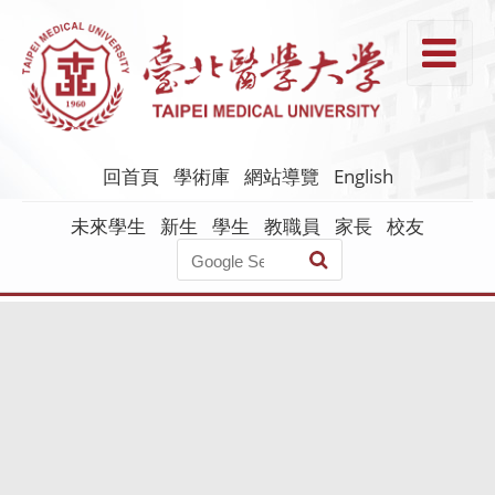
跳
到
T
主
要
內
容
回首頁
學術庫
網站導覽
English
未來學生
新生
學生
教職員
家長
校友