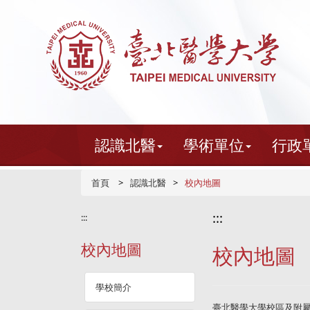
跳
到
主
要
內
容
認識北醫
學術單位
行政
首頁
認識北醫
校內地圖
:::
:::
校內地圖
校內地圖
學校簡介
臺北醫學大學校區及附屬醫院