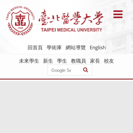
跳
到
T
主
要
內
容
回首頁
學術庫
網站導覽
English
未來學生
新生
學生
教職員
家長
校友