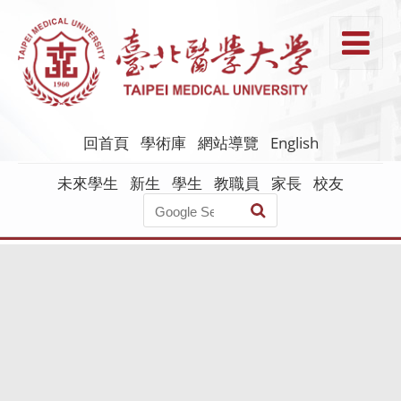
跳
到
T
主
要
內
容
回首頁
學術庫
網站導覽
English
未來學生
新生
學生
教職員
家長
校友