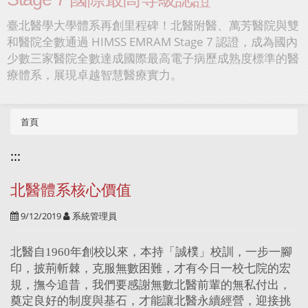
臺北醫學大學體系再創里程碑！北醫附醫、萬芳醫院與雙
和醫院全數通過 HIMSS EMRAM Stage 7 認證，成為國內
少數三家醫院全數達成國際最高電子病歷成熟度標準的醫
療體系，展現卓越智慧醫療實力。
首頁
:::
北醫體系核心價值
9/12/2019
系統管理員
北醫自1960年創校以來，本持「誠樸」校訓，一步一腳
印，披荊斬棘，克服無數困難，才有今日一校七院的宏
規，
撫今追昔，我們要感謝無數北醫前輩的無私付出，
奠定良好的制度與基石，才能讓北醫永續經營，迎接挑