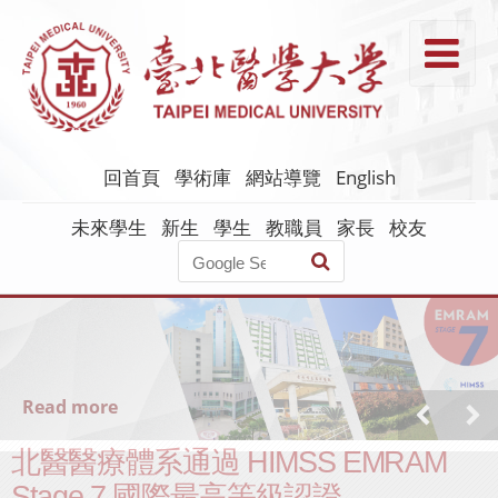
跳
到
T
主
要
內
容
回首頁
學術庫
網站導覽
English
未來學生
新生
學生
教職員
家長
校友
Read more
北醫醫療體系通過 HIMSS EMRAM
Stage 7 國際最高等級認證