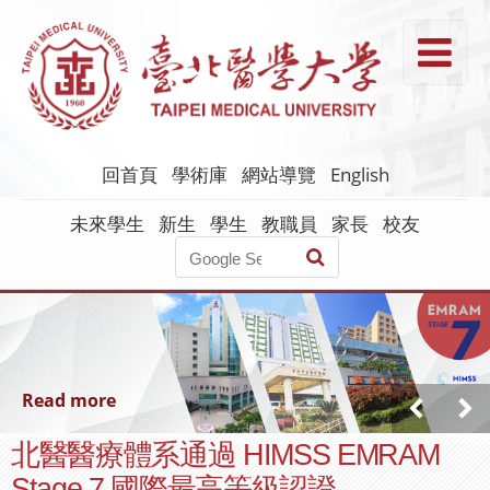
跳
到
T
主
要
內
容
回首頁
學術庫
網站導覽
English
未來學生
新生
學生
教職員
家長
校友
Read more
北醫醫療體系通過 HIMSS EMRAM
Stage 7 國際最高等級認證