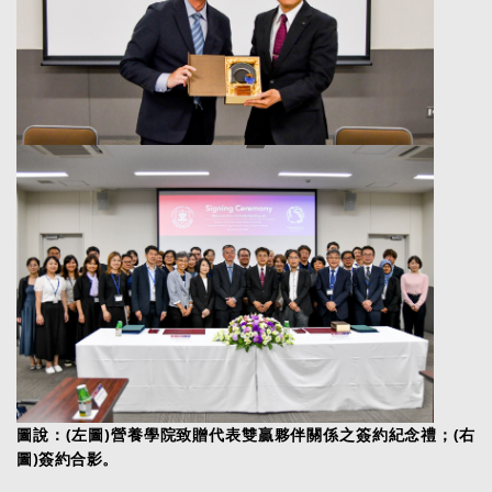
圖說：(左圖)營養學院致贈代表雙贏夥伴關係之簽約紀念禮；(右
圖)簽約合影。