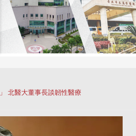
來」 北醫大董事長談韌性醫療