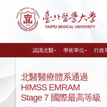
跳
到
主
要
內
容
認識北醫
學術單位
行政
北醫醫療體系通過
HIMSS EMRAM
Stage 7 國際最高等級