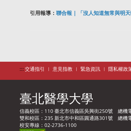
引用報導：
聯合報 | 「沒人知道無常與明
:::
交通指引
意見指教
緊急資訊
隱私權政
|
|
|
臺北醫學大學
信義校區：110 臺北市信義區吳興街250號 總機電話：
雙和校區：235 新北市中和區圓通路301號 總機電話：
校安專線：02-2736-1100